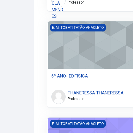
Professor
6º ANO- ED.FÍSICA
E. M. TOBATI TATÃO ANACLETO
6º ANO- ED.FÍSICA
THANERESSA THANERESSA
Professor
5º ANO- ENSINO FUNDAMENTAL- VÂNIA
E. M. TOBATI TATÃO ANACLETO