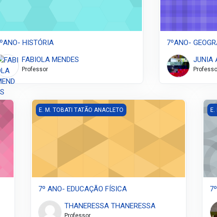
ºANO- HISTÓRIA
7ºANO- GEOGRA
FABIOLA MENDES
JUNIA 
Professor
Professo
7º ANO- EDUCAÇÃO FÍSICA
7º
E. M. TOBATI TATÃO ANACLETO
E.
7º ANO- EDUCAÇÃO FÍSICA
7
THANERESSA THANERESSA
Professor