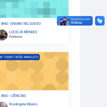
º ANO- ENSINO RELIGIOSO
LUCELIA MENDES
Professor
 ANO- CIÊNCIAS
 M. TOBATI TATÃO ANACLETO
º ANO- CIÊNCIAS
Rosângela Ribeiro