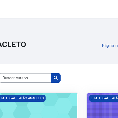
Simplifique!
Comunica BR
Participe
Acesso à infor
NACLETO
Página in
Buscar cursos
Buscar cursos
gina
ºANO- HISTÓRIA
7ºANO- GEOGRAF
. M. TOBATI TATÃO ANACLETO
E. M. TOBATI TA