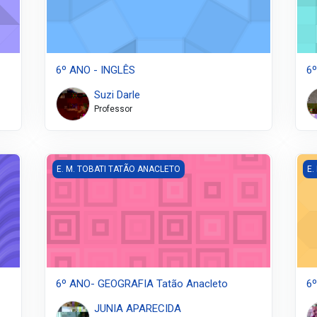
6º ANO - INGLÊS
6
Suzi Darle
Professor
6º ANO- GEOGRAFIA Tatão Anacleto
6º
E. M. TOBATI TATÃO ANACLETO
E.
6º ANO- GEOGRAFIA Tatão Anacleto
6
JUNIA APARECIDA