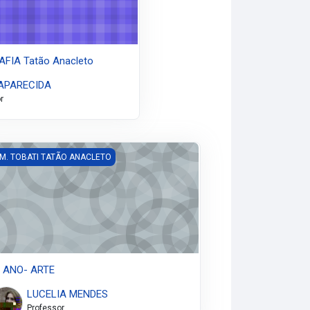
FIA Tatão Anacleto
APARECIDA
r
 ANO- ARTE
 M. TOBATI TATÃO ANACLETO
º ANO- ARTE
LUCELIA MENDES
Professor