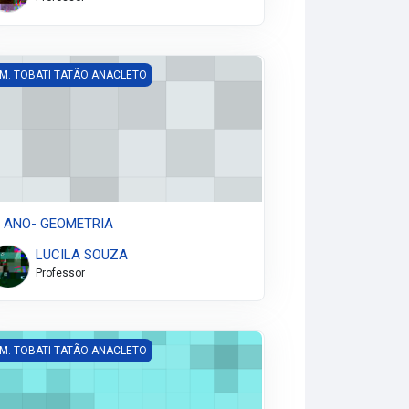
 ANO- GEOMETRIA
 M. TOBATI TATÃO ANACLETO
º ANO- GEOMETRIA
LUCILA SOUZA
Professor
 ANO- ENSINO RELIGIOSO
 M. TOBATI TATÃO ANACLETO