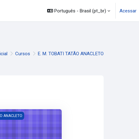
mação
Legislação
Canais
Português - Brasil ‎(pt_br)‎
Acessar
icial
Cursos
E. M. TOBATI TATÃO ANACLETO
IA Tatão Anacleto
TÃO ANACLETO