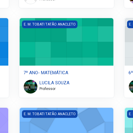
7º ANO- MATEMÁTICA
6º
E. M. TOBATI TATÃO ANACLETO
E.
7º ANO- MATEMÁTICA
6
LUCILA SOUZA
Professor
6º ANO - INGLÊS
6º
E. M. TOBATI TATÃO ANACLETO
E.