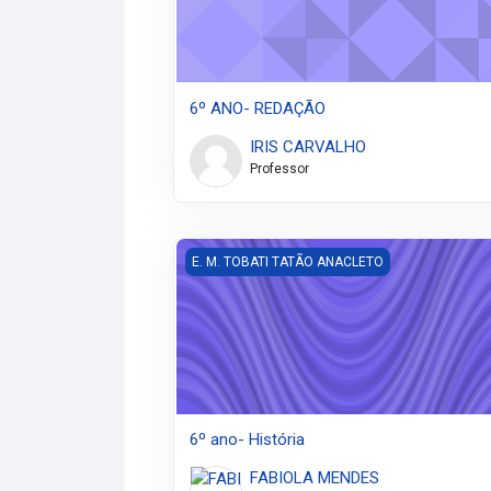
6º ANO- REDAÇÃO
IRIS CARVALHO
Professor
6º ano- História
E. M. TOBATI TATÃO ANACLETO
6º ano- História
FABIOLA MENDES