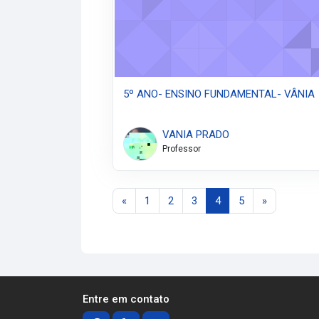
5º ANO- ENSINO FUNDAMENTAL- VÂNIA
VANIA PRADO
Professor
Página anterior
Página 1
Página 2
Página 3
Página 4
Página 5
Próxima pá
«
1
2
3
4
5
»
Entre em contato