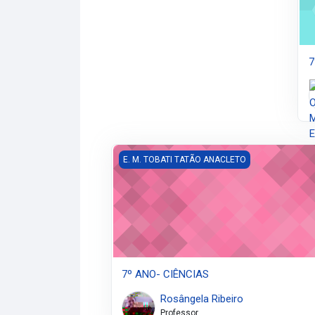
7
7º ANO- CIÊNCIAS
E. M. TOBATI TATÃO ANACLETO
7º ANO- CIÊNCIAS
Rosângela Ribeiro
Professor