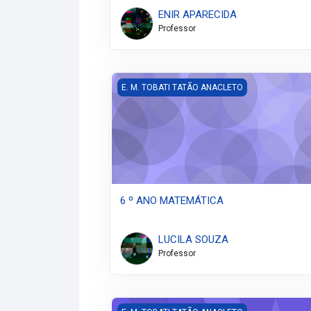
ENIR APARECIDA
Professor
6 º ANO MATEMÁTICA
E. M. TOBATI TATÃO ANACLETO
6 º ANO MATEMÁTICA
LUCILA SOUZA
Professor
1º ANO FUNDAMENTAL