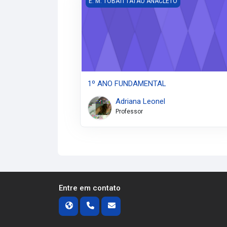
E. M. TOBATI TATÃO ANACLETO
1º ANO FUNDAMENTAL
Adriana Leonel
Professor
Entre em contato