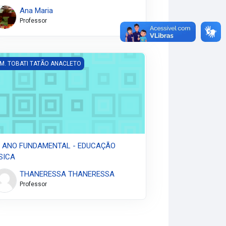
Ana Maria
Professor
 ANO FUNDAMENTAL - EDUCAÇÃO FÍSICA
 M. TOBATI TATÃO ANACLETO
º ANO FUNDAMENTAL - EDUCAÇÃO
SICA
THANERESSA THANERESSA
Professor