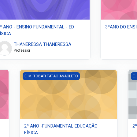
º ANO - ENSINO FUNDAMENTAL - ED.
3ºANO DO ENS
ÍSICA
THANERESSA THANERESSA
Professor
2º ANO -FUNDAMENTAL EDUCAÇÃO FÍSICA
2º
E. M. TOBATI TATÃO ANACLETO
E.
2º ANO -FUNDAMENTAL EDUCAÇÃO
2
FÍSICA