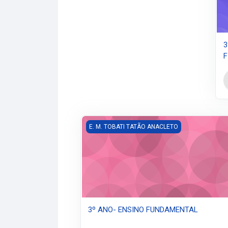
3
F
3º ANO- ENSINO FUNDAMENTAL
E. M. TOBATI TATÃO ANACLETO
3º ANO- ENSINO FUNDAMENTAL