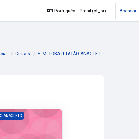
mação
Legislação
Canais
Português - Brasil ‎(pt_br)‎
Acessar
icial
Cursos
E. M. TOBATI TATÃO ANACLETO
INO FUNDAMENTAL
TÃO ANACLETO