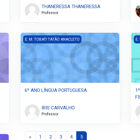
THANERESSA THANERESSA
Professor
6º ANO LÍNGUA PORTUGUESA
1º
E. M. TOBATI TATÃO ANACLETO
E.
6º ANO LÍNGUA PORTUGUESA
1
FÍ
IRIS CARVALHO
Professor
Página anterior
Página 1
Página 2
Página 3
Página 4
Página 5
«
1
2
3
4
5