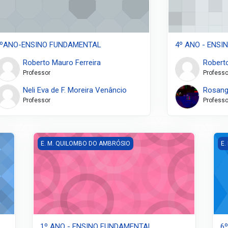
ºANO-ENSINO FUNDAMENTAL
4º ANO - ENS
Roberto Mauro Ferreira
Roberto
Professor
Professo
Neli Eva de F. Moreira Venâncio
Rosang
Professor
Professo
1º ANO - ENSINO FUNDAMENTAL
6º
E. M. QUILOMBO DO AMBRÓSIO
E.
1º ANO - ENSINO FUNDAMENTAL
6