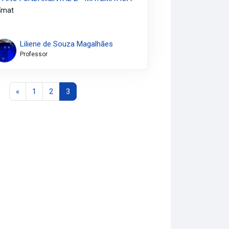
Liliene de Souza Magalhães
Professor
Página anterior
Página 1
Página 2
Página 3
«
1
2
3