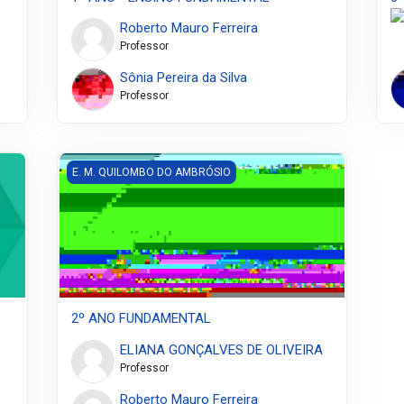
Roberto Mauro Ferreira
Professor
Sônia Pereira da Silva
Professor
2º ANO FUNDAMENTAL
E. M. QUILOMBO DO AMBRÓSIO
2º ANO FUNDAMENTAL
ELIANA GONÇALVES DE OLIVEIRA
Professor
Roberto Mauro Ferreira