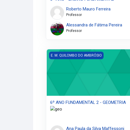
Roberto Mauro Ferreira
Professor
Alessandra de Fátima Pereira
Professor
6º ANO FUNDAMENTAL 2 - GEOMETRIA
E. M. QUILOMBO DO AMBRÓSIO
6º ANO FUNDAMENTAL 2 - GEOMETRIA
Ana Paula da Silva Maffessoni