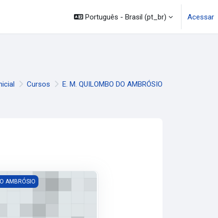
mação
Legislação
Canais
Português - Brasil ‎(pt_br)‎
Acessar
nicial
Cursos
E. M. QUILOMBO DO AMBRÓSIO
NO FUNDAMENTAL
DO AMBRÓSIO