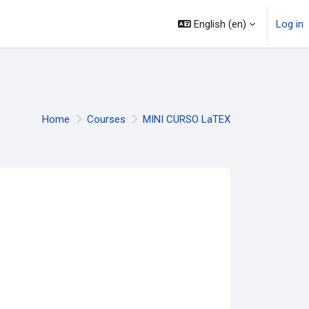
mação
Legislação
Canais
English ‎(en)‎
Log in
Home
Courses
MINI CURSO LaTEX