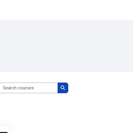
Simplifique!
Comunica BR
Participe
Acesso à infor
Search courses
Search courses