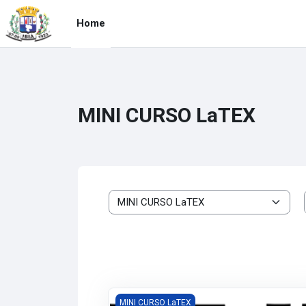
Skip to main content
BRASIL
Home
MINI CURSO LaTEX
Course categories
MINI CURSO LaTEX
MINI CURSO LaTEX