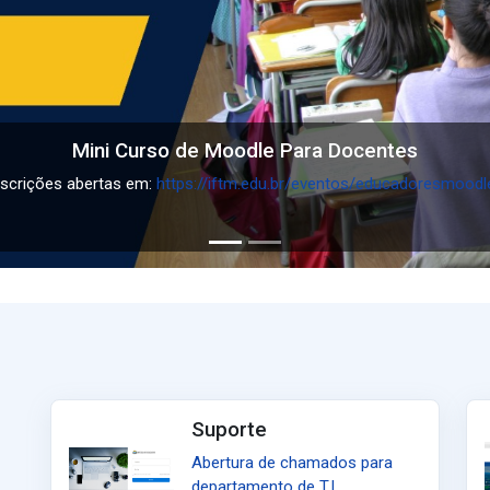
Mini Curso de Moodle Para Docentes
nscrições abertas em:
https://iftm.edu.br/eventos/educadoresmoodl
Suporte
Abertura de chamados para
departamento de T.I