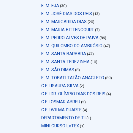
E. M. EJA
(30)
E. M. JOSÉ DIAS DOS REIS
(13)
E. M. MARGARIDA DIAS
(20)
E. M. MARIA BITTENCOURT
(7)
E. M. PEDRO ALVES DE PAIVA
(86)
E. M. QUILOMBO DO AMBRÓSIO
(47)
E. M. SANTA BARBARA
(47)
E. M. SANTA TEREZINHA
(10)
E. M. SÃO DIMAS
(8)
E. M. TOBATI TATÃO ANACLETO
(89)
C.E.I ISAURA SILVA
(2)
C.E.I DR. OLÍMPIO DIAS DOS REIS
(4)
C.E.I OSMAR ABREU
(2)
C.E.I WILMA DUARTE
(4)
DEPARTAMENTO DE T.I
(1)
MINI CURSO LaTEX
(1)