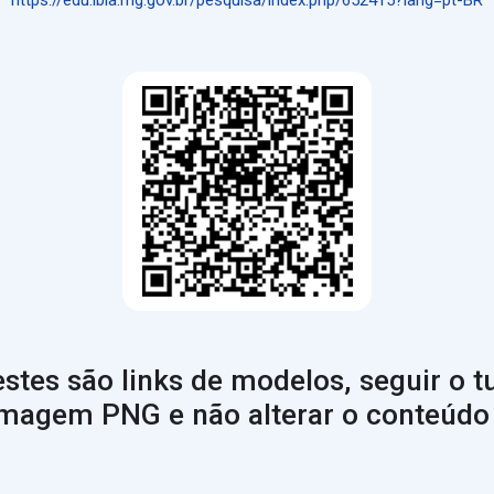
https://edu.ibia.mg.gov.br/pesquisa/index.php/652415?lang=pt-BR
stes são links de modelos, seguir o tu
magem PNG e não alterar o conteúdo 