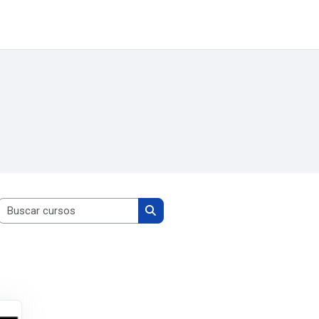
Simplifique!
Comunica BR
Participe
Acesso à infor
Buscar cursos
Buscar cursos