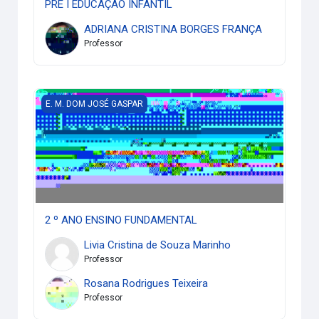
PRÉ I EDUCAÇÃO INFANTIL
ADRIANA CRISTINA BORGES FRANÇA
Professor
2 º ANO ENSINO FUNDAMENTAL
E. M. DOM JOSÉ GASPAR
2 º ANO ENSINO FUNDAMENTAL
Livia Cristina de Souza Marinho
Professor
Rosana Rodrigues Teixeira
Professor