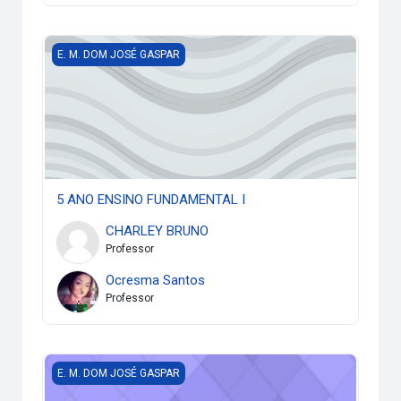
5 ANO ENSINO FUNDAMENTAL I
E. M. DOM JOSÉ GASPAR
5 ANO ENSINO FUNDAMENTAL I
CHARLEY BRUNO
Professor
Ocresma Santos
Professor
5 ANO ENSINO FUNDAMENTAL
E. M. DOM JOSÉ GASPAR