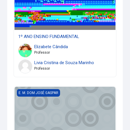
1º ANO ENSINO FUNDAMENTAL
Elizabete Cândida
Professor
Livia Cristina de Souza Marinho
Professor
4º ANO ENSINO FUNDAMENTAL
E. M. DOM JOSÉ GASPAR