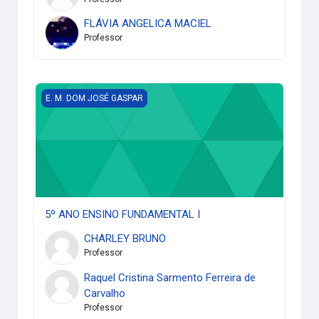
FLÁVIA ANGELICA MACIEL
Professor
5º ANO ENSINO FUNDAMENTAL I
E. M. DOM JOSÉ GASPAR
5º ANO ENSINO FUNDAMENTAL I
CHARLEY BRUNO
Professor
Raquel Cristina Sarmento Ferreira de
Carvalho
Professor