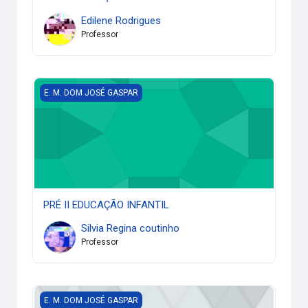
Edilene Rodrigues
Professor
PRÉ II EDUCAÇÃO INFANTIL
E. M. DOM JOSÉ GASPAR
PRÉ II EDUCAÇÃO INFANTIL
Silvia Regina coutinho
Professor
PRÉ I EDUCAÇÃO INFANTIL
E. M. DOM JOSÉ GASPAR