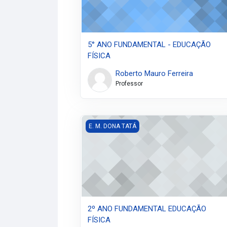
5° ANO FUNDAMENTAL - EDUCAÇÃO
FÍSICA
Roberto Mauro Ferreira
Professor
2º ANO FUNDAMENTAL EDUCAÇÃO FÍSIC
E. M. DONA TATÁ
2º ANO FUNDAMENTAL EDUCAÇÃO
FÍSICA