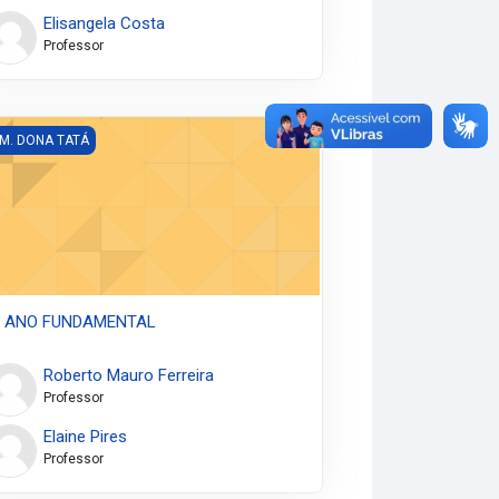
Elisangela Costa
Professor
 ANO FUNDAMENTAL
 M. DONA TATÁ
º ANO FUNDAMENTAL
Roberto Mauro Ferreira
Professor
Elaine Pires
Professor