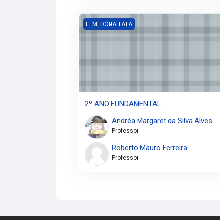
2º ANO FUNDAMENTAL
E. M. DONA TATÁ
2º ANO FUNDAMENTAL
Andréa Margaret da Silva Alves
Professor
Roberto Mauro Ferreira
Professor