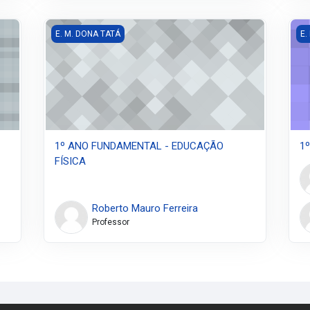
1º ANO FUNDAMENTAL - EDUCAÇÃO FÍSICA
1º
E. M. DONA TATÁ
E.
1º ANO FUNDAMENTAL - EDUCAÇÃO
1
FÍSICA
Roberto Mauro Ferreira
Professor