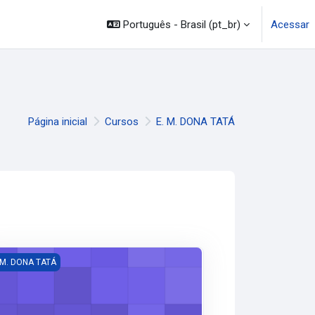
mação
Legislação
Canais
Português - Brasil ‎(pt_br)‎
Acessar
Página inicial
Cursos
E. M. DONA TATÁ
 ANO FUNDAMENTAL - EDUCAÇÃO FÍSICA
 M. DONA TATÁ