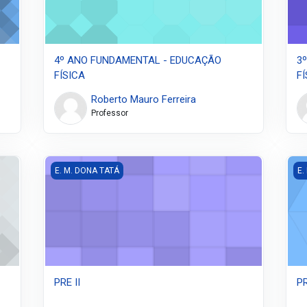
4º ANO FUNDAMENTAL - EDUCAÇÃO
3
FÍSICA
FÍ
Roberto Mauro Ferreira
Professor
A
PRE II
PRE
E. M. DONA TATÁ
E.
PRE II
PR