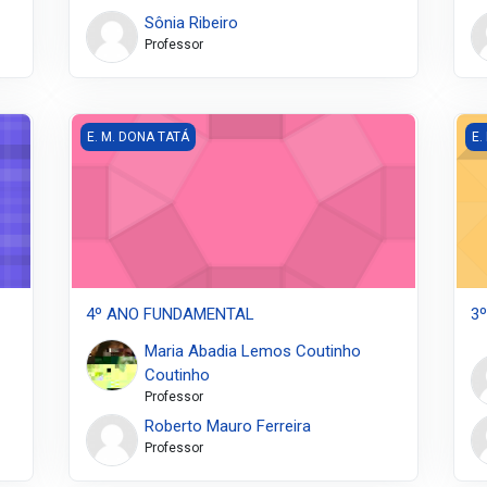
Sônia Ribeiro
Professor
4º ANO FUNDAMENTAL
3º
E. M. DONA TATÁ
E.
4º ANO FUNDAMENTAL
3
Maria Abadia Lemos Coutinho
Coutinho
Professor
Roberto Mauro Ferreira
Professor