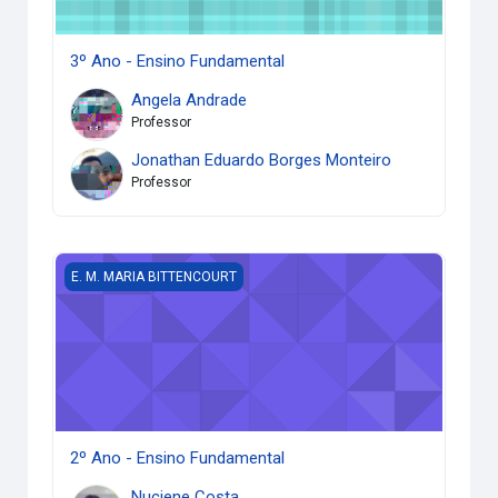
3º Ano - Ensino Fundamental
Angela Andrade
Professor
Jonathan Eduardo Borges Monteiro
Professor
2º Ano - Ensino Fundamental
E. M. MARIA BITTENCOURT
2º Ano - Ensino Fundamental
Nuciene Costa