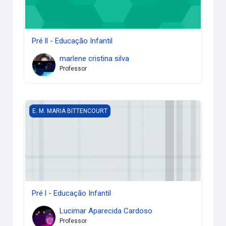
Pré ll - Educação Infantil
marlene cristina silva
Professor
Pré l - Educação Infantil
E. M. MARIA BITTENCOURT
Pré l - Educação Infantil
Lucimar Aparecida Cardoso
Professor