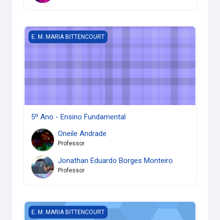
5º Ano - Ensino Fundamental
E. M. MARIA BITTENCOURT
5º Ano - Ensino Fundamental
Oneile Andrade
Professor
Jonathan Eduardo Borges Monteiro
Professor
4º Ano - Ensino Fundamental
E. M. MARIA BITTENCOURT